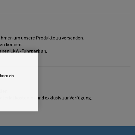
nehmen um unsere Produkte zu versenden.
ten können.
genen LKW-Fuhrpark an.
Ihnen ein
llen.
terial kostenlos und exklusiv zur Verfügung.