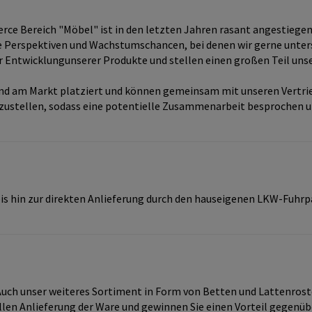
e Bereich "Möbel" ist in den letzten Jahren rasant angestiegen
iele Perspektiven und Wachstumschancen, bei denen wir gerne unte
 Entwicklungunserer Produkte und stellen einen großen Teil unse
end am Markt platziert und können gemeinsam mit unseren Vertri
orzustellen, sodass eine potentielle Zusammenarbeit besprochen u
 hin zur direkten Anlieferung durch den hauseigenen LKW-Fuhrpark,
Auch unser weiteres Sortiment in Form von Betten und Lattenroste
len Anlieferung der Ware und gewinnen Sie einen Vorteil gegenüb