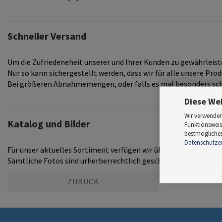
Schneller Versand
Um die Zufriedeneheit unserer und Ihrer Kunden zu gewährleis
Nur so kann sichergestellt werden, dass wir für alle unsere Pr
Bei größeren Abnahmemengen, oder falls es mal besonders schn
Diese We
Wir verwenden
Katalog und Bilder
Funktionsweis
bestmögliches 
Datenschutze
Für unser aktuelles Sortiment verfügen wir über verkaufsförder
Sämtliche Fotos sind urherberrechtlich geschützt und unser Eig
ZURÜCK