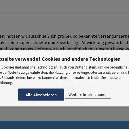
ten, nutzen wir ausschließlich große und bekannte Versandunter
odukte eine super schnelle und zuverlässige Abwicklung gewährleis
ell gehen muss, liefern wir auch persönlich mit unseren hausei
bseite verwendet Cookies und andere Technologien
 Cookies und ähnliche Technologien, auch von Drittanbietern, um die ordentliche
e der Website zu gewährleisten, die Nutzung unseres Angebotes zu analysieren und 
Einkaufserlebnis bieten zu können. Weitere Informationen finden Sie in unserer
rklärung
.
nde Unterlagen, die wir unseren Partnern gerne zur Verfügung ste
entum. Als Partner stellen wir Ihnen sämtliches Foto- und Textma
Weitere Informationen
Alle Akzeptieren