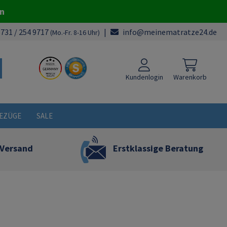
en
731 / 254 9717
|
info@meinematratze24.de
(Mo.-Fr. 8-16 Uhr)
Kundenlogin
Warenkorb
EZÜGE
SALE
 Versand
Erstklassige Beratung