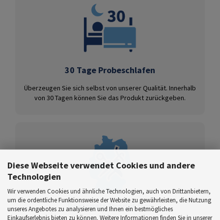
30 Tage Probeschlafen
Überzeugen Sie sich selbst von unserer Qualität. Innerhalb
von 30 Tagen können Sie das Produkt zurückgeben.
Diese Webseite verwendet Cookies und andere
Technologien
Wir verwenden Cookies und ähnliche Technologien, auch von Drittanbietern,
um die ordentliche Funktionsweise der Website zu gewährleisten, die Nutzung
Regionale Produktion
unseres Angebotes zu analysieren und Ihnen ein bestmögliches
Einkaufserlebnis bieten zu können. Weitere Informationen finden Sie in unserer